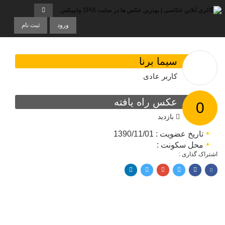
ورود
ثبت نام
سیما برنا
کاربر عادی
عکس راه یافته
0
بازدید
تاریخ عضویت : 1390/11/01
محل سکونت :
اشتراک گذاری :
اشتراک با فیسبوک
اشتراک در توییتر
پین کردن در پینترست
اشتراک با ایمیل
اشتراک با لینکدین