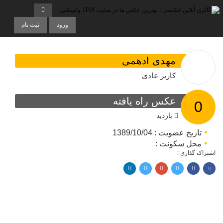
ورود
ثبت نام
مهدی ادهمی
کاربر عادی
عکس راه یافته
0
بازدید
تاریخ عضویت : 1389/10/04
محل سکونت :
اشتراک گذاری :
اشتراک با فیسبوک
اشتراک در توییتر
پین کردن در پینترست
اشتراک با ایمیل
اشتراک با لینکدین