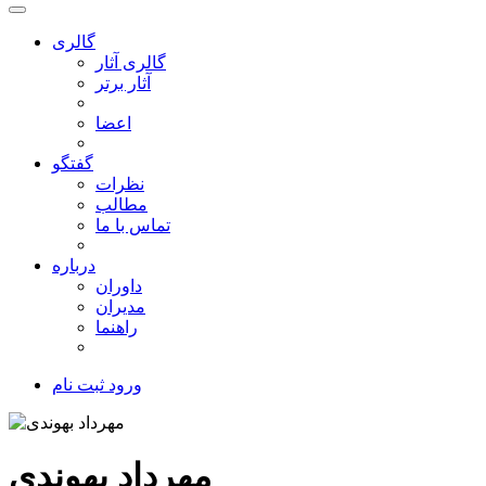
گالری
گالری آثار
آثار برتر
اعضا
گفتگو
نظرات
مطالب
تماس با ما
درباره
داوران
مدیران
راهنما
ورود
ثبت نام
مهرداد بهوندی