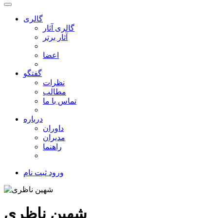
گالری
گالری آثار
آثار برتر
اعضا
گفتگو
نظرات
مطالب
تماس با ما
درباره
داوران
مدیران
راهنما
ورود
ثبت نام
شهین ناظری