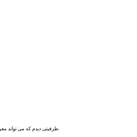
در 1pix.ir ظرفیتی دیدم که می تواند معرف شایسته ی هنر عکاسی ایرانی با نگاهی متفاوت به محیط پیرامون وبا پشتوانه عظیم فرهنگی و تمدنی در عرصه ی جهانی باشد.