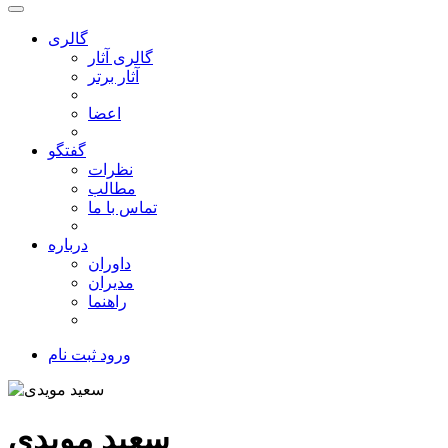
گالری
گالری آثار
آثار برتر
اعضا
گفتگو
نظرات
مطالب
تماس با ما
درباره
داوران
مدیران
راهنما
ورود
ثبت نام
سعید مویدی