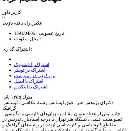
کاربر داور
0
عکس راه یافته
بازدید
تاریخ عضویت : 1391/04/06
محل سکونت :
اشتراک گذاری :
اشتراک با فیسبوک
اشتراک در توییتر
پین کردن در پینترست
اشتراک با ایمیل
اشتراک با لینکدین
متولد ۱۳۵۵ بابل
دکترای پژوهش هنر . فوق لیسانس رشتهٔ عکاسی . لیسانس
گرافیک.
عضو هیئت علمی دانشگاه هنر تهران با درجه استادیار ‫.‬ تدریس در
مقاطع کار‌شناسی و کار‌شناسی ارشد در رشته‌های گرافیک و
عکاسی در دانشگاه هنرتهران، دانشکده هنرهای زیبا دانشگاه تهران،