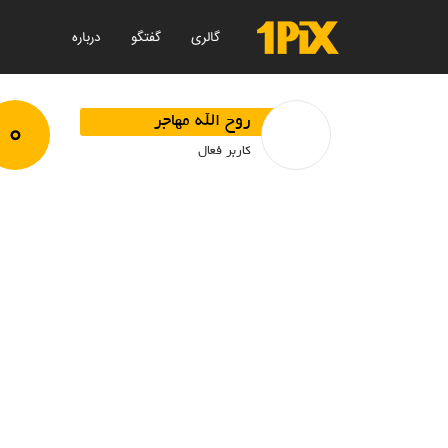
گالری
گفتگو
درباره
۰
روح الله مهاجر
کاربر فعال