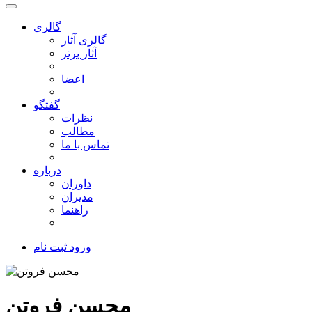
گالری
گالری آثار
آثار برتر
اعضا
گفتگو
نظرات
مطالب
تماس با ما
درباره
داوران
مدیران
راهنما
ورود
ثبت نام
محسن فروتن