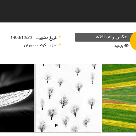
عکس راه یافته
تاریخ عضویت : 1403/12/22
محل سکونت : تهران
بازدید
زار
زمستان
شیشه پاک
ا نورائی
محمودرضا نورائی
محمودرضا 
/12/22
1403/12/22
1403/
اد
آزاد
آزا