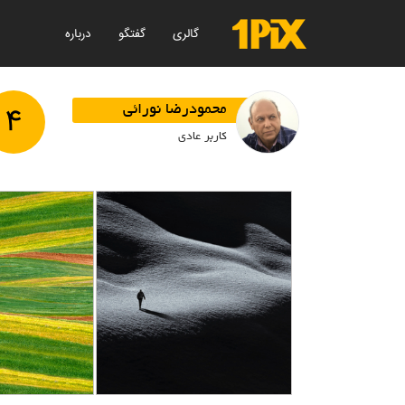
گالری
گفتگو
درباره
۴
محمودرضا نورائی
کاربر عادی
کویر
کشت
محمودرضا نورائی
محمودرض
12/22
1403/12/22
آزاد
آز