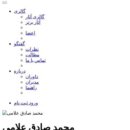
گالری
گالری آثار
آثار برتر
اعضا
گفتگو
نظرات
مطالب
تماس با ما
درباره
داوران
مدیران
راهنما
ورود
ثبت نام
محمد صادق علامی