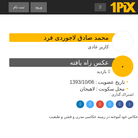
ورود
ثبت نام
محمد صادق لاجوردی فرد
کاربر عادی
عکس راه یافته
۰
بازدید
تاریخ عضویت : 1393/10/06
محل سکونت : لاهیجان
اشتراک گذاری :
اشتراک با فیسبوک
اشتراک در توییتر
پین کردن در پینترست
اشتراک با ایمیل
اشتراک با لینکدین
عکاس خود آموخته در زمینه عکاسی مدرن و فشن و طبعیت