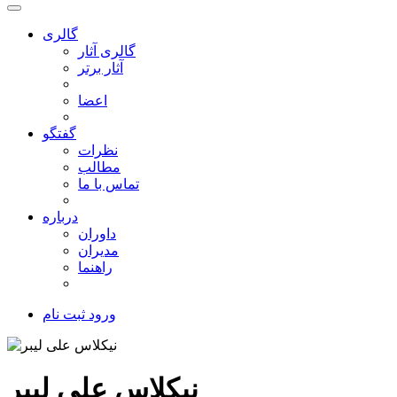
گالری
گالری آثار
آثار برتر
اعضا
گفتگو
نظرات
مطالب
تماس با ما
درباره
داوران
مدیران
راهنما
ورود
ثبت نام
نیکلاس علی لیبر