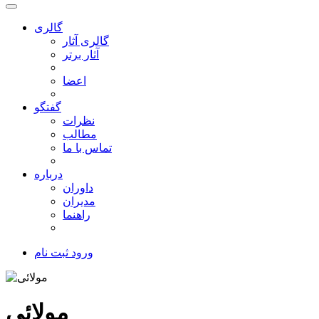
گالری
گالری آثار
آثار برتر
اعضا
گفتگو
نظرات
مطالب
تماس با ما
درباره
داوران
مدیران
راهنما
ورود
ثبت نام
مولائی