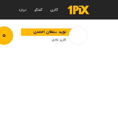
گالری
گفتگو
درباره
۰
نوید سلطان احمدی
کاربر عادی