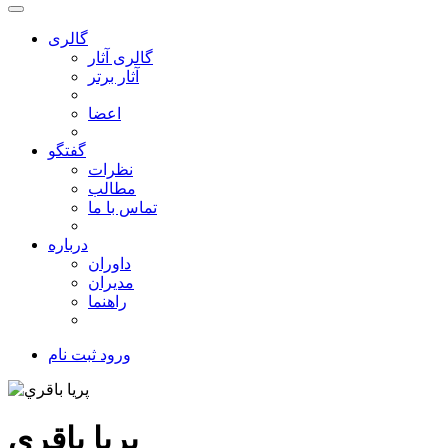
گالری
گالری آثار
آثار برتر
اعضا
گفتگو
نظرات
مطالب
تماس با ما
درباره
داوران
مدیران
راهنما
ورود
ثبت نام
پريا باقري