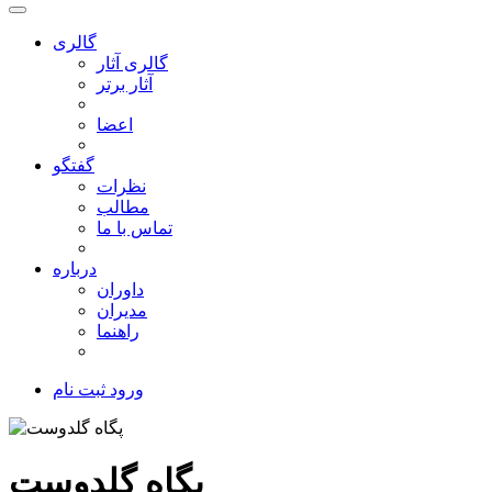
گالری
گالری آثار
آثار برتر
اعضا
گفتگو
نظرات
مطالب
تماس با ما
درباره
داوران
مدیران
راهنما
ورود
ثبت نام
پگاه گلدوست