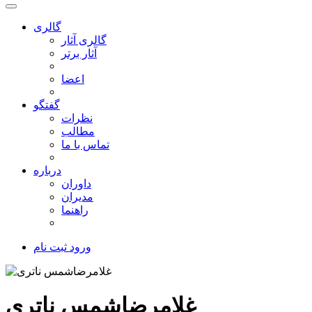
گالری
گالری آثار
آثار برتر
اعضا
گفتگو
نظرات
مطالب
تماس با ما
درباره
داوران
مدیران
راهنما
ورود
ثبت نام
غلامرضاشمس ناتری