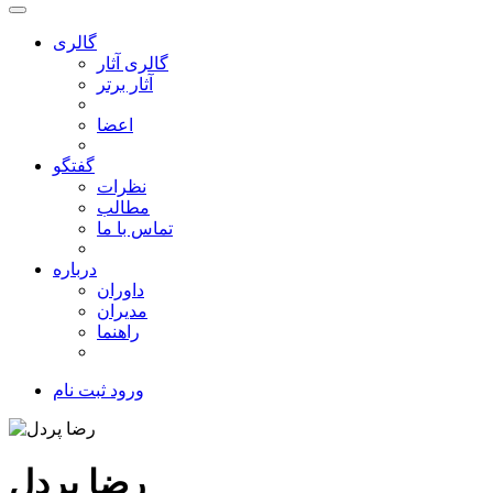
گالری
گالری آثار
آثار برتر
اعضا
گفتگو
نظرات
مطالب
تماس با ما
درباره
داوران
مدیران
راهنما
ورود
ثبت نام
رضا پردل