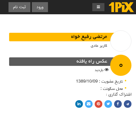
ورود
ثبت نام
مرتضی رفیع خواه
کاربر عادی
۰
عکس راه یافته
بازدید
تاریخ عضویت : 1389/10/09
محل سکونت :
اشتراک گذاری :
اشتراک با فیسبوک
اشتراک در توییتر
پین کردن در پینترست
اشتراک با ایمیل
اشتراک با لینکدین