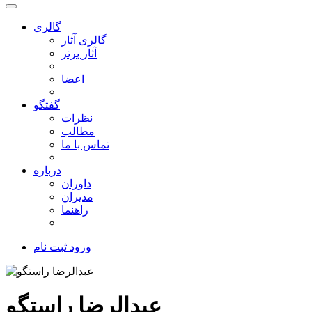
گالری
گالری آثار
آثار برتر
اعضا
گفتگو
نظرات
مطالب
تماس با ما
درباره
داوران
مدیران
راهنما
ورود
ثبت نام
عبدالرضا راستگو