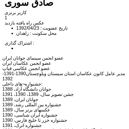
صادق سوری
کاربر برنزی
1
عکس راه یافته
بازدید
تاریخ عضویت : 1392/04/23
محل سکونت : زاهدان
اشتراک گذاری :
اشتراک با فیسبوک
اشتراک در توییتر
پین کردن در پینترست
اشتراک با ایمیل
اشتراک با لینکدین
عضو انجمن سینمای جوانان ایران
عضو انجمن عکاسان ایران
عضو انجمن عکاسی فیاپ
مدیر عامل کانون عکاسان استان سیستان وبلوچستان1390-1391-
1392
جشنواره¬های داخلی:
جوانان دانشگاه آزاد، 1388
جشن تصویر سال، 1389، 1390، 1391
جوانان ایران، 1389
جشنواره بین المللی رشد، 1389
عکسهای برتر سال، 1389
جشنواره ایران شناسی، 1390
جشنواره خزر تا خلیج فارس، 1390
جشنواره اترک، 1391