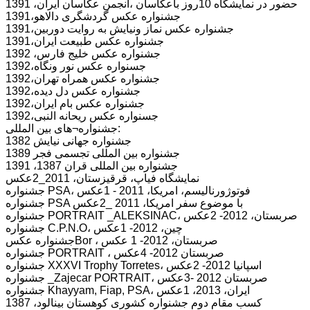
حضور در نمایشگاه 10روز باعکاسان ،انجمن عکاسان ایران، 1391
جشنواره عکس گردشگری دالاهو،1391
جشنواره عکس نماز ونیایش به روایت دوربین،1391
جشنواره عکس طبیعت ایران،1391
جشنواره عکس خلیج فارس، 1392
جسنواره عکس نور ونگاه،1392
جشنواره عکس همراه تهران،1392
جشنواره عکس دل دیده،1392
جشنواره عکس بام ایران،1392
جسنواره عکس ریحانه النبی،1392
جشنواره¬های بین المللی:
جشنواره جهانی نیایش 1382
جشنواره بین المللی تجسمی فجر 1389
جشنواره بین المللی قران 1387، 1391
نمایشگاه فیاپ، قرقیزستان، 2011_2عکس
جشنواره PSA، فوتوژورنالیسم، امریکا، 2011 - 1عکس
جشنواره PSA با موضوع سفر امریکا، 2011 _2عکس
جشنواره PORTRAIT _ALEKSINAC، صربستان، 2012- 2عکس
جشنواره C.P.N.O، چین، 2012- 1عکس
جشنواره عکسBor ، صربستان، 2012- 1 عکس
جشنواره PORTRAIT ، صربستان 2012- 4عکس
جشنواره XXXVI Trophy Torretes، اسپانیا 2012- 2عکس
جشنواره _Zajecar PORTRAIT، صربستان 2012 -3عکس
جشنواره Khayyam, Fiap, PSA، ایران، 2013، 1عکس
کسب مقام دوم جشنواره کشوری کوهستان بینالود، 1387