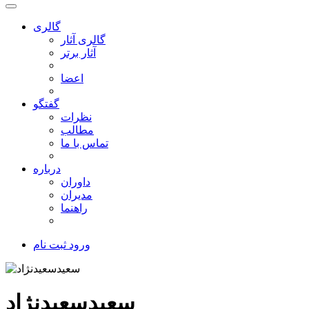
گالری
گالری آثار
آثار برتر
اعضا
گفتگو
نظرات
مطالب
تماس با ما
درباره
داوران
مدیران
راهنما
ورود
ثبت نام
سعیدسعیدنژاد