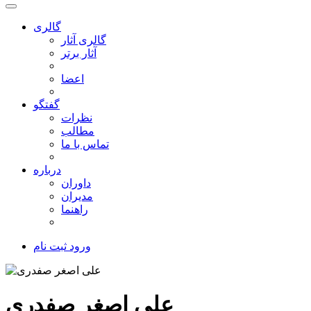
گالری
گالری آثار
آثار برتر
اعضا
گفتگو
نظرات
مطالب
تماس با ما
درباره
داوران
مدیران
راهنما
ورود
ثبت نام
علی اصغر صفدری