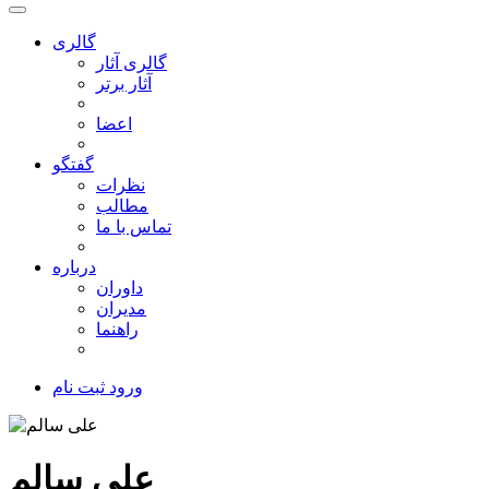
گالری
گالری آثار
آثار برتر
اعضا
گفتگو
نظرات
مطالب
تماس با ما
درباره
داوران
مدیران
راهنما
ورود
ثبت نام
علی سالم