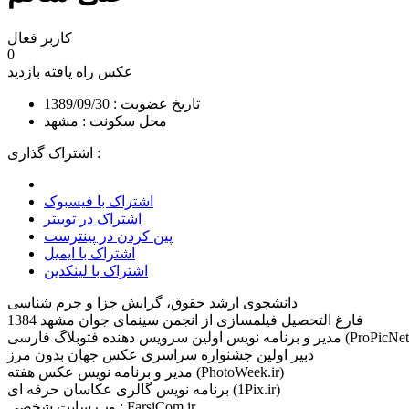
کاربر فعال
0
عکس راه یافته
بازدید
تاریخ عضویت : 1389/09/30
محل سکونت : مشهد
اشتراک گذاری :
اشتراک با فیسبوک
اشتراک در توییتر
پین کردن در پینترست
اشتراک با ایمیل
اشتراک با لینکدین
دانشجوی ارشد حقوق، گرایش جزا و جرم شناسی
فارغ التحصیل فیلمسازی از انجمن سینمای جوان مشهد 1384
ین سرویس دهنده فتوبلاگ فارسی (ProPicNet.com)
دبیر اولین جشنواره سراسری عکس جهان بدون مرز
مدیر و برنامه نویس عکس هفته (PhotoWeek.ir)
برنامه نویس گالری عکاسان حرفه ای (1Pix.ir)
وب سایت شخصی : FarsiCom.ir