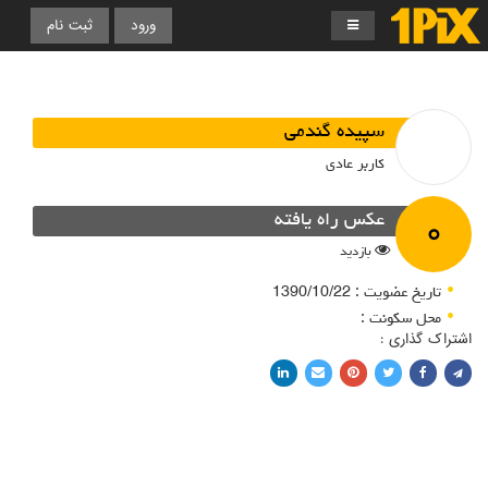
ورود
ثبت نام
سپیده گندمی
کاربر عادی
۰
عکس راه یافته
بازدید
تاریخ عضویت : 1390/10/22
محل سکونت :
اشتراک گذاری :
اشتراک با فیسبوک
اشتراک در توییتر
پین کردن در پینترست
اشتراک با ایمیل
اشتراک با لینکدین