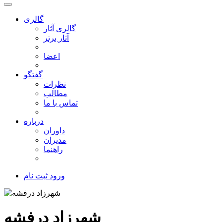
گالری
گالری آثار
آثار برتر
اعضا
گفتگو
نظرات
مطالب
تماس با ما
درباره
داوران
مدیران
راهنما
ورود
ثبت نام
شهرزاد درفشه