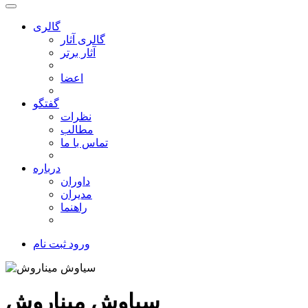
گالری
گالری آثار
آثار برتر
اعضا
گفتگو
نظرات
مطالب
تماس با ما
درباره
داوران
مدیران
راهنما
ورود
ثبت نام
سیاوش میناروش