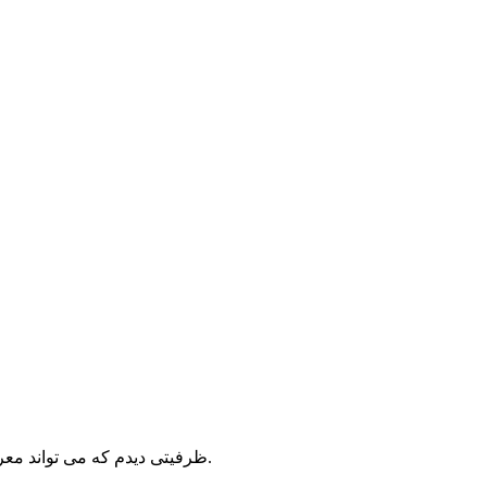
در 1pix.ir ظرفیتی دیدم که می تواند معرف شایسته ی هنر عکاسی ایرانی با نگاهی متفاوت به محیط پیرامون وبا پشتوانه عظیم فرهنگی و تمدنی در عرصه ی جهانی باشد.