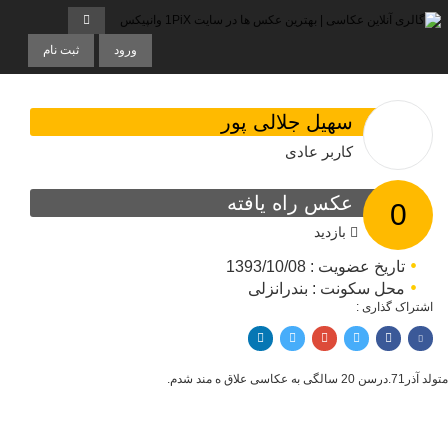
ورود
ثبت نام
سهیل جلالی پور
کاربر عادی
عکس راه یافته
0
بازدید
تاریخ عضویت : 1393/10/08
محل سکونت : بندرانزلی
اشتراک گذاری :
اشتراک با فیسبوک
اشتراک در توییتر
پین کردن در پینترست
اشتراک با ایمیل
اشتراک با لینکدین
متولد آذر71.درسن 20 سالگی به عکاسی علاق ه مند شدم.