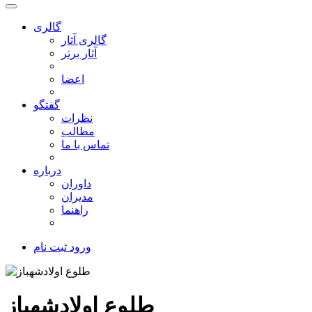
گالری
گالری آثار
آثار برتر
اعضا
گفتگو
نظرات
مطالب
تماس با ما
درباره
داوران
مدیران
راهنما
ورود
ثبت نام
طلوع اولادشهباز