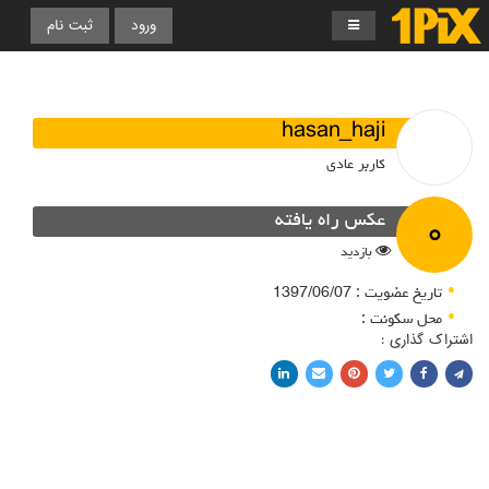
ورود
ثبت نام
hasan_haji
کاربر عادی
۰
عکس راه یافته
بازدید
تاریخ عضویت : 1397/06/07
محل سکونت :
اشتراک گذاری :
اشتراک با فیسبوک
اشتراک در توییتر
پین کردن در پینترست
اشتراک با ایمیل
اشتراک با لینکدین