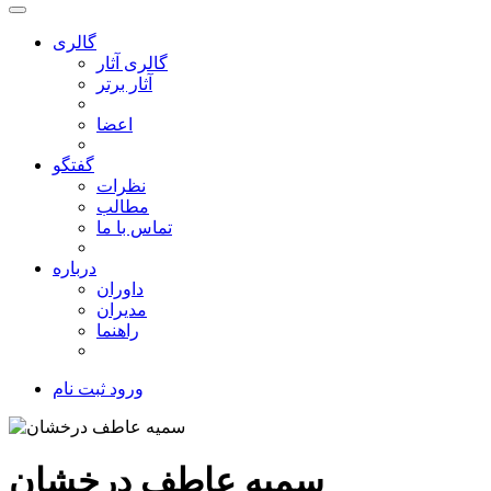
گالری
گالری آثار
آثار برتر
اعضا
گفتگو
نظرات
مطالب
تماس با ما
درباره
داوران
مدیران
راهنما
ورود
ثبت نام
سمیه عاطف درخشان