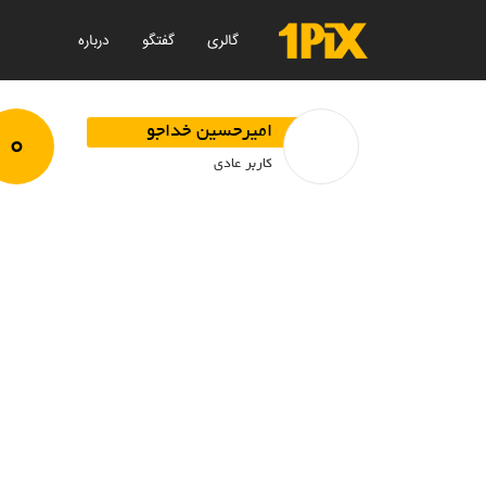
گالری
گفتگو
درباره
۰
امیرحسین خداجو
کاربر عادی