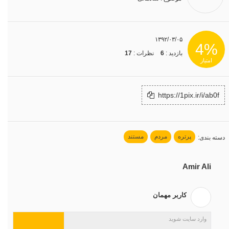
۱۳۹۲/۰۳/۰۵
4%
بازدید :
6
نظرات :
17
امتیاز
https://1pix.ir/i/ab0f
پرتره
مردم
مستند
دسته بندی
:
Amir Ali
کاربر مهمان