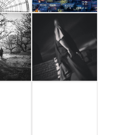
بدون عنوان
بدون 
پژمان شجاعی
پژمان
07/16
1394/08/03
پوست . skin
پوست . 
paveh
بدون 
پژمان شجاعی
پژمان
09/03
1393/09/03
زرد . Yellow
زرد . Yellow