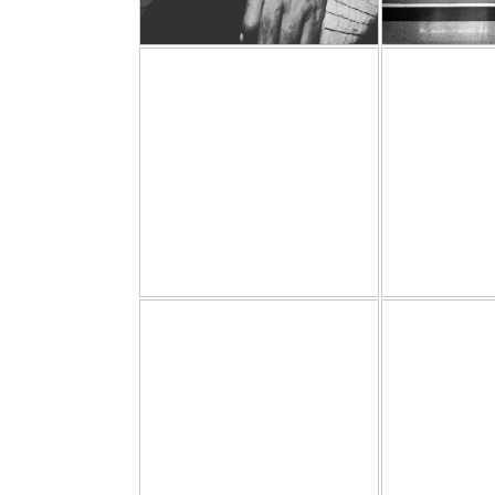
Tree 
شهر تاریک
جاعی
پژمان شجاعی
1394/01/15
1394
د
آزاد
نوان
بدون عنوان
جاعی
پژمان شجاعی
1393/07/13
1393
درون . Inside