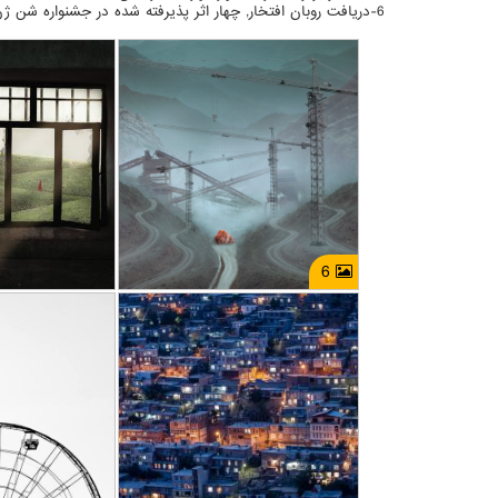
6-دریافت روبان افتخار, چهار اثر پذیرفته شده در جشنواره شن ژن چین مهر 93 (2014)
معدن از گذشته تا امروز
به یاد عبا
پژمان شجاعی
پژمان
12/09
1402/10/15
معدن . Mine
هویت . entity
6
بدون عنوان
بدون 
پژمان شجاعی
پژمان
08/16
1394/09/04
موبایل . MobilePhoto
موبایل . MobilePhoto