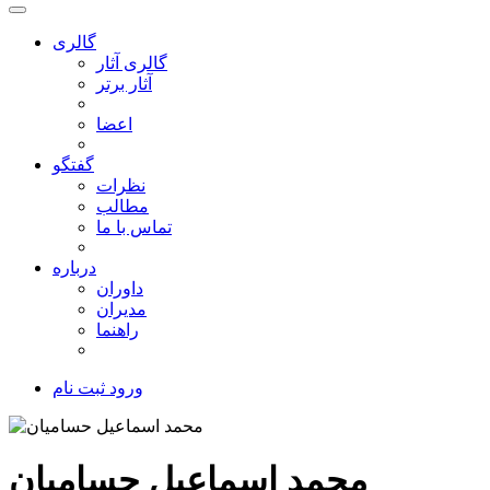
گالری
گالری آثار
آثار برتر
اعضا
گفتگو
نظرات
مطالب
تماس با ما
درباره
داوران
مدیران
راهنما
ورود
ثبت نام
محمد اسماعیل حسامیان