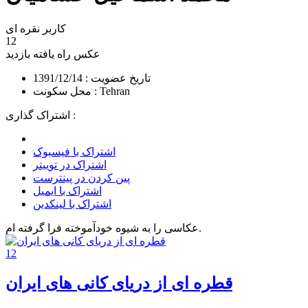
کاربر نقره ای
12
عکس راه یافته
بازدید
تاریخ عضویت : 1391/12/14
محل سکونت : Tehran
اشتراک گذاری :
اشتراک با فیسبوک
اشتراک در توییتر
پین کردن در پینترست
اشتراک با ایمیل
اشتراک با لینکدین
عکاسی را به شیوه خودآموخته فرا گرفته ام.
12
قطره ای از دریای کانی های ایران