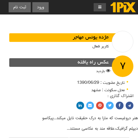
ورود
ثبت نام
مژده یونس مهاجر
کاربر فعال
۷
عکس راه یافته
بازدید
تاریخ عضویت : 1390/06/29
محل سکونت : مشهد
اشتراک گذاری :
اشتراک با فیسبوک
اشتراک در توییتر
پین کردن در پینترست
اشتراک با ایمیل
اشتراک با لینکدین
هنر دروغیست که مارا به درک حقیقت نایل میکند...پیکاسو
دیپلم گرافیک.علاقه مند به عکاسی مستند...