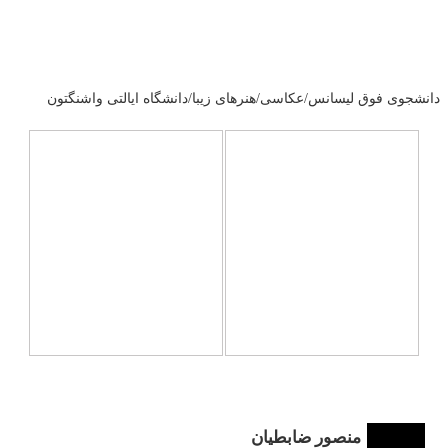
دانشجوی فوق لیسانس/عکاسی/هنرهای زیبا/دانشگاه ایالتی واشنگتون
بدون عنوان
بدون عنوان
مزدک شادکام
مزدک شادکام
1390/09/05
1390/09/23
فضای خانه
سرما - زمستان
منصور ضابطیان