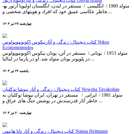
کتاب دیجیتال: زندگی و آثاراولیویا آرتور Olivia Arthur
متولد 1980 / انگلیسی / مستقر در لندن، انگلستان اولیویا آرتور به­
خاطر عکاسی عمیق خود که افراد و هویت­های شخصی و ...
چهارشنبه ۲۷ تير ۱۴۰۳
کتاب دیجیتال: زندگی و آثارنیکوس اکونوموپولوس Nikos
Economopoulos
متولد 1953 / یونانی / مستقر در آتن، یونان نیکوس اکونوموپولوس
در پلوپونز یونان متولد شد. او در پارما در ایتالیا ...
يکشنبه ۲۴ تير ۱۴۰۳
کتاب دیجیتال: زندگی و آثار نیوشا توکلیان Newsha Tavakolian
متولد 1981 / ایرانی / مستقر در تهران، ایران نیوشا توکلیان به
خاطر آثار قدرتمندش در پوشش جنگ های عراق و ...
چهارشنبه ۲۰ تير ۱۴۰۳
کتاب دیجیتال: زندگی و آثار نانا هایتمن Nanna Heitmann