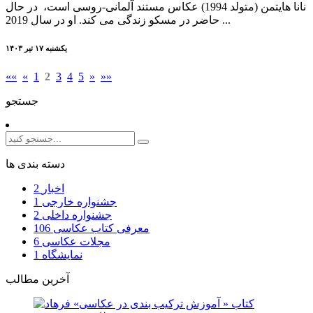
نانا هایتمن (متولد 1994) عکاس مستند آلمانی-روسی است، در حال
حاضر در مسکو زندگی می کند. او در سال 2019 ...
يکشنبه ۱۷ تير ۱۴۰۳
««
«
1
2
3
4
5
»
»»
جستجو
دسته بندی ها
اخبار
2
جشنواره خارجی
1
جشنواره داخلی
2
معرفی کتاب عکاسی
106
مجلات عکاسی
6
نمایشگاه
1
آخرین مطالب