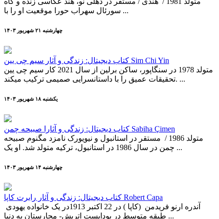
متولد 1981 / هندی / مستقر در دهلی نو، هند عکاسی زنده و گاه
سورئال سهراب حورا موقعیت او را با ...
چهارشنبه ۲۱ شهريور ۱۴۰۳
کتاب دیجیتال: زندگی و آثار سیم چی یین Sim Chi Yin
متولد 1978 در سنگاپور، ساکن برلین از سال 2021 کار سیم چی یین
تحقیقات عمیق را با داستان­سرایی صمیمی ترکیب می­کند. ...
يکشنبه ۱۸ شهريور ۱۴۰۳
کتاب دیجیتال: زندگی و آثارا صبیحه چمن Sabiha Çimen
متولد 1986 / مستقر در استانبول و نیویورک نامزد مگنوم صبیحه
چمن در سال 1986 در استانبول­، ترکیه متولد شد. او یک ...
چهارشنبه ۱۴ شهريور ۱۴۰۳
کتاب دیجیتال: زندگی و آثار رابرت کاپا Robert Capa
آندره ارنو فریدمن (کاپا ) در 22 اکتبر 1913در یک خانواده یهودی
طبقه متوسط در بوداپست اتریش- مجارستان به دنیا ...