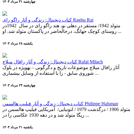
چهارشنبه ۳۱ مرداد ۱۴۰۳
کتاب دیجیتال: زندگی و آثار راگو رای Raghu Rai
متولد 1942/ مستقر در دهلی نو، هند راگو رای در سال 1942در
روستای کوچک جهانگ، در­حال­حاضر در پاکستان متولد شد. او ...
يکشنبه ۲۸ مرداد ۱۴۰۳
کتاب دیجیتال: زندگی و آثار رافال میلاچ Rafal Milach
آثار رافال میلاچ موضوعات تاریخ و دگرگونی – به­ویژه در بلوک
شوروی سابق - را با استفاده از وسایل بی­شماری ...
چهارشنبه ۲۴ مرداد ۱۴۰۳
کتاب دیجیتال: زندگی و آثار فیلیپ هالسمن Philippe Halsman
متولد 1906 / درگذشت 1979 / لتونیایی/ آمریکایی فیلیپ هالسمن در
ریگا متولد شد و در دهه 1930 عکاسی را در ...
يکشنبه ۲۱ مرداد ۱۴۰۳