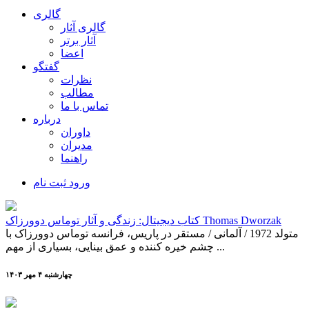
گالری
گالری آثار
آثار برتر
اعضا
گفتگو
نظرات
مطالب
تماس با ما
درباره
داوران
مدیران
راهنما
ورود
ثبت نام
کتاب دیجیتال: زندگی و آثار توماس دوورزاک Thomas Dworzak
متولد 1972 / آلمانی / مستقر در پاریس، فرانسه توماس دوورزاک با
چشم خیره کننده و عمق بینایی، بسیاری از مهم ...
چهارشنبه ۴ مهر ۱۴۰۳