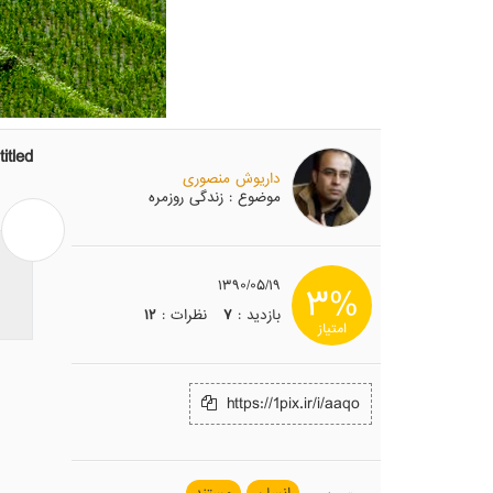
titled
داریوش منصوری
موضوع
: زندگی روزمره
۱۳۹۰/۰۵/۱۹
۳%
بازدید :
۷
نظرات :
۱۲
امتیاز
https://1pix.ir/i/aaqo