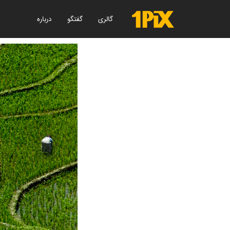
گالری
گفتگو
درباره