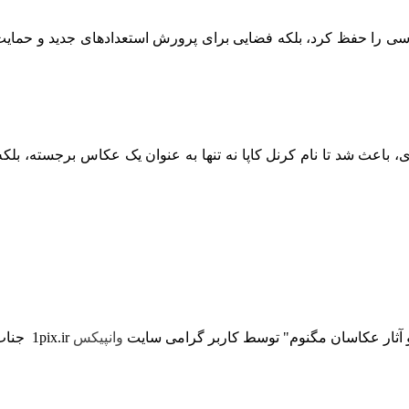
کاسی را حفظ کرد، بلکه فضایی برای پرورش استعدادهای جدید و حمایت ا
 باعث شد تا نام کرنل کاپا نه تنها به عنوان یک عکاس برجسته، بلکه
 آثار عکاسان مگنوم" توسط کاربر گرامی سایت
وانپیکس
1pix.ir جناب آقای "محمود امیری" انجام شده.