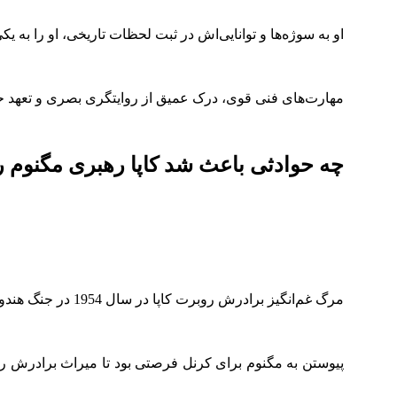
او به سوژه‌ها و توانایی‌اش در ثبت لحظات تاریخی، او را به ی
مهارت‌های فنی قوی، درک عمیق از روایتگری بصری و تعهد حرف
چه حوادثی باعث شد کاپا رهبری مگنوم را
مرگ غم‌انگیز برادرش روبرت کاپا در سال 1954 در جنگ هندوچین، نقطه عطفی در زندگی کرنل کاپا بود و او را به سمت آژانس معتبر مگنوم که برادرش از بنیانگذاران آن بود، سوق داد.
پیوستن به مگنوم برای کرنل فرصتی بود تا میراث برادرش را 