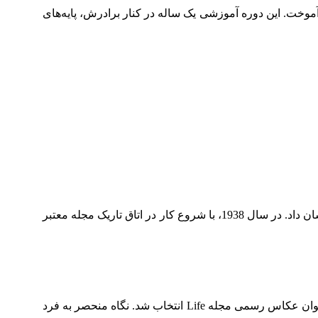
موخت. این دوره آموزشی یک ساله در کنار برادرش، پایه‌های
کرنل کاپا مسیر حرفه‌ای خود را با پیوستن به آژانس عکس Pix در نیویورک آغاز کرد و به‌سرعت استعداد خود را در عکاسی خبری نشان داد. در سال 1938، با شروع کار در اتاق تاریک مجله معتبر
پس از یک دوره خدمت در نیروی هوایی ایالات متحده، به‌عنوان یکی از عکاسان برجسته دوران خود شناخته شد و در سال 1946 به‌عنوان عکاس رسمی مجله Life انتخاب شد. نگاه منحصر به فرد