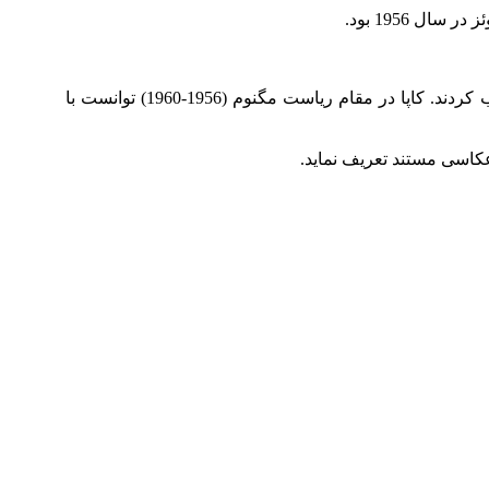
 1956 بود.
پس از این واقعه، اعضای مگنوم با توجه به تجربه، درایت و شهرت کرنل کاپا، به اتفاق آرا او را به عنوان رئیس جدید آژانس انتخاب کردند. کاپا در مقام ریاست مگنوم (1956-1960) توانست با
عکاسی مستند تعریف نماید.