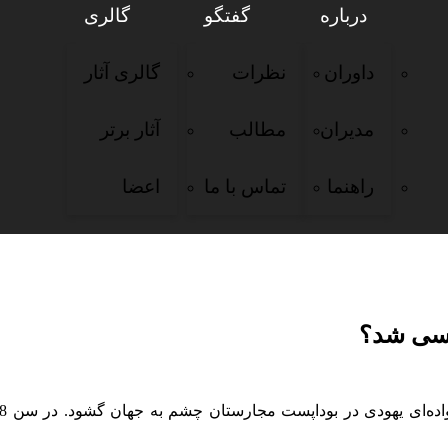
درباره
گفتگو
گالری
داوران
نظرات
گالری آثار
مدیران
مطالب
آثار برتر
راهنما
تماس با ما
اعضا
زندگی و آثار کرنل کاپا Cornel Capa «کتاب دیجیتال/PDF»
کاسی شد؟