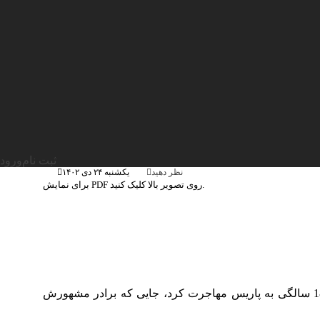
معرفی کتاب عکاسی
ثبت نام
ورود
يکشنبه ۲۴ دی ۱۴۰۲
نظر دهید
برای نمایش PDF روی تصویر بالا کلیک کنید.
کرنل کاپا، با نام اصلی کرنل فریدمن، در سال 1918 در خانواده‌ای یهودی در بوداپست مجارستان چشم به جهان گشود. در سن 18 سالگی به پاریس مهاجرت کرد، جایی که برادر مشهورش