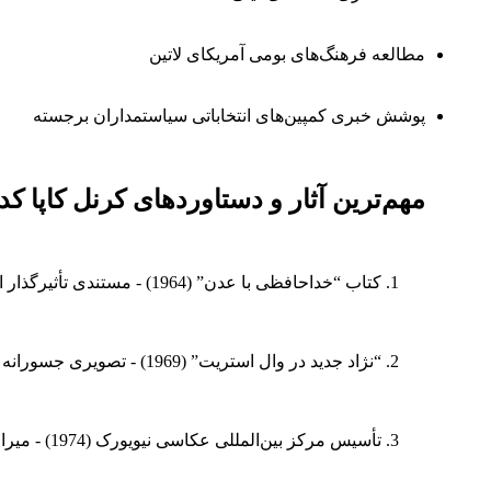
مطالعه فرهنگ‌های بومی آمریکای لاتین
پوشش خبری کمپین‌های انتخاباتی سیاستمداران برجسته
مهم‌ترین آثار و دستاوردهای کرنل کاپا کد
کتاب “خداحافظی با عدن” (1964) - مستندی تأثیرگذار از نابودی فرهنگ‌های بومی آمازون
“نژاد جدید در وال استریت” (1969) - تصویری جسورانه از نسل جدید کارآفرینان
تأسیس مرکز بین‌المللی عکاسی نیویورک (1974) - میراث ماندگار او در آموزش و ترویج هنر عکاسی