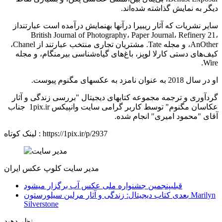
دیگر به نمایش گذاشته شده‌اند.
سایر نشریات که آثار ریبیرا در­آنها به­نمایش درآمده است عبارتند­از
British Journal of Photography، Paper Journal، Refinery 21،
AnOther، و مجله Tate. مشتریان تجاری منتخب عبارتند از Chanel،
کیف‌های دستی کارلا لوپز، باغ‌های گیاه‌شناسی بیرمنگام، و مجله
Wire.
او در سال 2018 به عنوان نامزد به عکس­های مگنوم پیوست.
گردآوری و ترجمه مجموعه کتابهای دیجیتال "بررسی زندگی و آثار
عکاسان مگنوم" توسط کاربر گرامی سایت وانپیکس 1pix.ir جناب
آقای "محمود امیری" انجام شده.
https://1pix.ir/p/2937
لینک کوتاه :
مدیر سایت
کلوپ عکس ایران
قبلی
پنجمین جشنواره ملی عکس آب برگزار میشود
بعدی
کتاب دیجیتال: زندگی و آثار مرلین سیلورستون Marilyn
Silverstone
نظر دهید