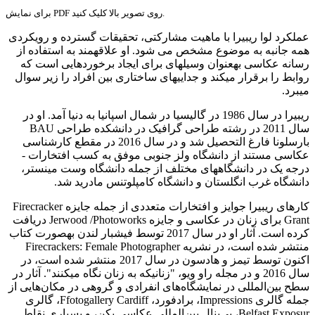
برای نمایش PDF روی تصویر بالا کلیک کنید.
عملکرد لوا ریبیرا با ماهیت مشارکتی، تحقیقات گسترده و رویکردی
همه جانبه به موضوع مشخص می شود. او علاقه­مند به استفاده از
رسانه عکاسی به­عنوان وسیله­ای برای ایجاد برخوردهایی است که
روابط را برقرار می­کند و جدایی­های ساختاری بین افراد را زیر سوال
می­برد.
ریبیرا در سال 1986 در گالیسیا در شمال اسپانیا به دنیا آمد. او در
سال 2011 در رشته طراحی گرافیک در دانشکده طراحی BAU
بارسلونا فارغ التحصیل شد و در سال 2016 در مقطع کارشناسی
عکاسی مستند از دانشگاه ولز جنوبی موفق به کسب افتخارات ­
درجه یک در دانشگاه­های مختلف از جمله دانشگاه وست مینستر،
دانشگاه غرب انگلستان و دانشگاه کامپلوتنس مادرید شد.
کارهای ریبیرا جوایز و افتخارات متعددی از جمله جایزه Firecracker
Grant برای زنان در عکاسی و جایزه Jerwood /Photoworks دریافت
کرده است. آثار او در سال 2017 توسط فیشبار لندن به­صورت کتاب
منتشر شده است، در نشریه Firecrackers: Female Photographer
اکنون توسط تیمز و هادسون در سال 2017 منتشر شده است، در
سال 2016 و در مجله راو ویو، "زنانی­که به زنان نگاه می­کنند". آثار در
سطح بین‌المللی در نمایشگاه‌های انفرادی و گروهی در مکان‌هایی از
جمله گالری Impressions، برادفورد، Ffotogallery Cardiff، گالری
Belfast Exposur، بی‌ینال بین‌المللی عکاسی پکن، و بسیاری نقاط